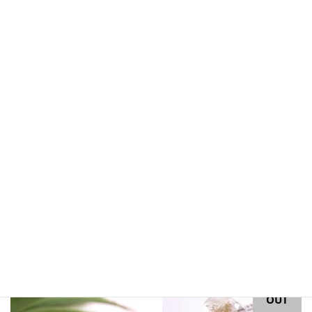
SOLD
OUT
サンストーン タンザニア産
F様専用ページ ヒデナイト
ルース 天然石
南アフリカ産 ルース 天然
6,760
石
¥
2,800
¥
続きを読む
続きを読む
SOLD
OUT