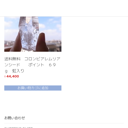
送料無料 コロンビアレムリア
ンシード ポイント ６９
ｇ 虹入り
44,400
¥
お買い物カゴに追加
お問い合わせ