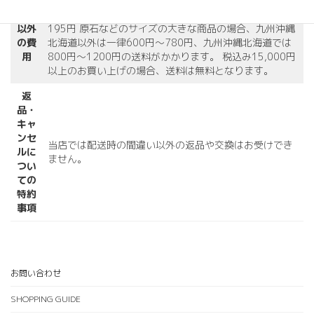
送料が別途、購入価格に追加されます。 ルースのような
商品
サイズの小さな商品の場合、送料は全国一律120円～
以外
195円 原石などのサイズの大きな商品の場合、九州沖縄
の費
北海道以外は一律600円～780円、九州沖縄北海道では
用
800円～1200円の送料がかかります。 税込み15,000円
以上のお買い上げの場合、送料は無料となります。
返
品・
キャ
ンセ
当店では配送時の間違い以外の返品や交換はお受けでき
ルに
ません。
つい
ての
特約
事項
お問い合わせ
SHOPPING GUIDE