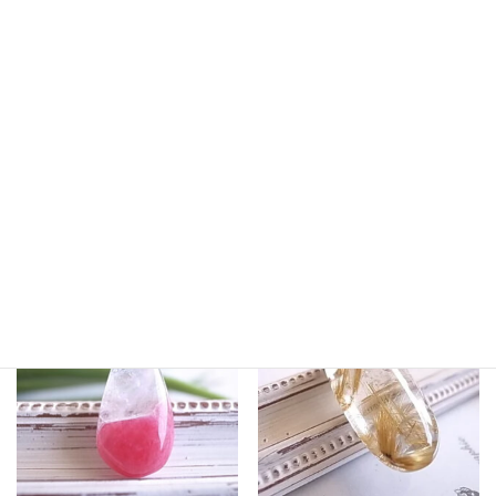
フォスフォシデライト ペルー
グリーンガーデンファントムク
産 ルース 天然石
ォーツ ブラジル産 ルース
2,800
天然石
¥
16,160
¥
続きを読む
続きを読む
SOLD
SOLD
OUT
OUT