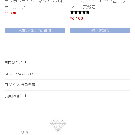
ラブラドライト マダガスカル
ロードナイト ロシア産 ルー
産 ルース
ス 天然石
1,780
¥
6,100
5段階中
¥
5.00
の評価
お買い物カゴに追加
続きを読む
お問い合わせ
SHOPPING GUIDE
ログイン/会員登録
お買い物カゴ