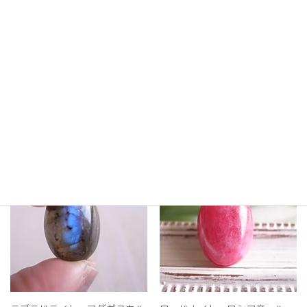
ラリマー ドミニカ共和国産
藍の時空 ラズライトインクォ
ルース
ーツ マダガスカル産 ルー
34,000
ス 天然石
¥
3,900
5段階中
¥
5.00
の評価
続きを読む
続きを読む
SOLD
OUT