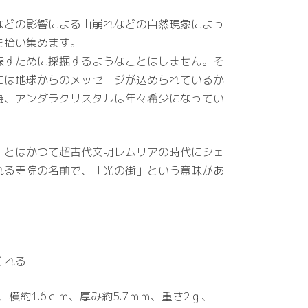
などの影響による山崩れなどの自然現象によっ
を拾い集めます。
探すために採掘するようなことはしません。そ
には地球からのメッセージが込められているか
為、アンダラクリスタルは年々希少になってい
」とはかつて超古代文明レムリアの時代にシェ
れる寺院の名前で、「光の街」という意味があ
くれる
、横約1.6ｃｍ、厚み約5.7ｍｍ、重さ2ｇ、