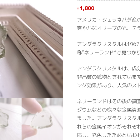
1,800
¥
アメリカ・シェラネバダ産
爽やかなオリーブの光、テ
アンダラクリスタルは196
称“ネリーランド”で見つか
アンダラクリスタルは、成
非晶質の鉱物とされていま
ング効果があり、人気のス
ネリーランドはその後の調
ジウムなどの様々な金属資
ました。アンダラクリスタ
れらの金属イオンがそれぞれ
応し、発色したためといわ