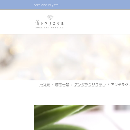
コ
ナ
sora and crystal
ン
ビ
テ
ゲ
ン
ー
ツ
シ
へ
ョ
ス
ン
キ
に
ッ
移
プ
動
HOME
商品一覧
アンダラクリスタル
アンダラク