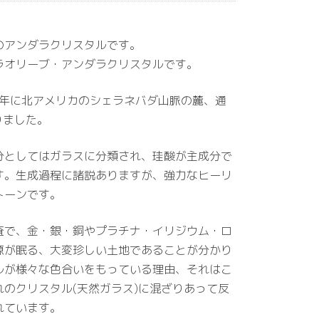
のアンダラクリスタルです。
ラオリーブ・アンダラクリスタルです。
7年に北アメリカのシェラネバダ山脈の麓、通
りました。
分としてはガラスに分類され、珪酸が主成分で
す。生成過程に諸説ありますが、強力なヒーリ
トーンです。
査で、金・銀・銅やプラチナ・イリジウム・ロ
源が眠る、大変珍しい土地であることが分かり
ルが様々な色合いをもっている理由、それはこ
のクリスタル(天然ガラス)に混ざりあって反
れています。