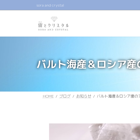
コ
ナ
sora and crystal
ン
ビ
テ
ゲ
ン
ー
ツ
シ
へ
ョ
ス
ン
キ
に
バルト海産＆ロシア産
ッ
移
プ
動
HOME
ブログ
お知らせ
バルト海産＆ロシア産の