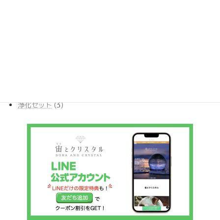
の
品
個
商
17
ポイント
17
の
品
個
商
385
ルース
385
の
品
個
商
10
丸玉ビーズ
10
の
品
個
商
54
原石
54
の
品
個
商
30
天然石ペンダント
30
の
品
個
商
4
希少ストーン
4
の
品
個
商
3
浄化セット
3
の
品
個
商
の
品
商
品