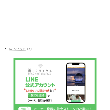
商
17
ポイント
17
の
品
個
商
385
ルース
385
の
品
個
商
10
丸玉ビーズ
10
の
品
個
商
54
原石
54
の
品
個
商
30
天然石ペンダント
30
の
品
個
商
4
希少ストーン
4
の
品
個
商
3
浄化セット
3
の
品
個
商
の
品
商
品