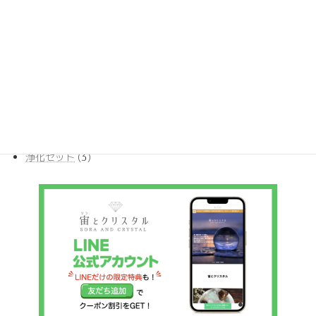
商
11
ブレスレット
11
の
品
個
商
17
ポイント
17
の
品
個
商
386
ルース
386
の
品
個
商
10
丸玉ビーズ
10
の
品
個
商
54
原石
54
の
品
個
商
30
天然石ペンダント
30
の
品
個
商
4
希少ストーン
4
の
品
個
商
3
浄化セット
3
の
品
個
商
の
品
商
品