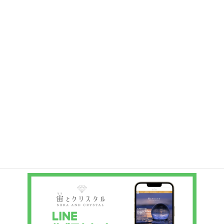
個
32
アンダラクリスタル・ペンダント
32
の
個
商
21
チャーム
21
の
品
個
商
11
ブレスレット
11
の
品
個
商
17
ポイント
17
の
品
個
商
386
ルース
386
の
品
個
商
10
丸玉ビーズ
10
の
品
個
商
54
原石
54
の
品
個
商
30
天然石ペンダント
30
の
品
個
商
4
希少ストーン
4
の
品
個
商
3
浄化セット
3
の
品
個
商
の
品
商
品