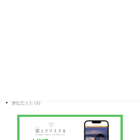
36
アンダラクリスタル
36
個
32
アンダラクリスタル・ペンダント
32
の
個
商
21
チャーム
21
の
品
個
商
11
ブレスレット
11
の
品
個
商
17
ポイント
17
の
品
個
商
385
ルース
385
の
品
個
商
10
丸玉ビーズ
10
の
品
個
商
54
原石
54
の
品
個
商
30
天然石ペンダント
30
の
品
個
商
4
希少ストーン
4
の
品
個
商
3
浄化セット
3
の
品
個
商
の
品
商
品