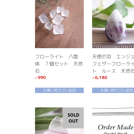
フローライト 八面
天使の羽 エンジ
体 ７個セット 天然
フェザーフローラ
石
ト ルース 天然
990
6,180
¥
¥
お買い物カゴに追加
お買い物カゴに追加
SOLD
OUT