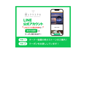
個
商
の
品
商
品