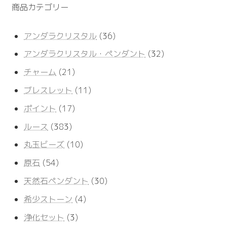
商品カテゴリー
36
アンダラクリスタル
36
個
32
アンダラクリスタル・ペンダント
32
の
個
商
21
チャーム
21
の
品
個
商
11
ブレスレット
11
の
品
個
商
17
ポイント
17
の
品
個
商
383
ルース
383
の
品
個
商
10
丸玉ビーズ
10
の
品
個
商
54
原石
54
の
品
個
商
30
天然石ペンダント
30
の
品
個
商
4
希少ストーン
4
の
品
個
商
3
浄化セット
3
の
品