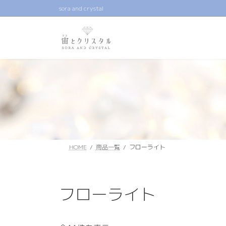
コ
ナ
sora and crystal
ン
ビ
テ
ゲ
ン
ー
ツ
シ
へ
ョ
ス
ン
キ
に
ッ
移
プ
動
HOME
商品一覧
フローライト
フローライト