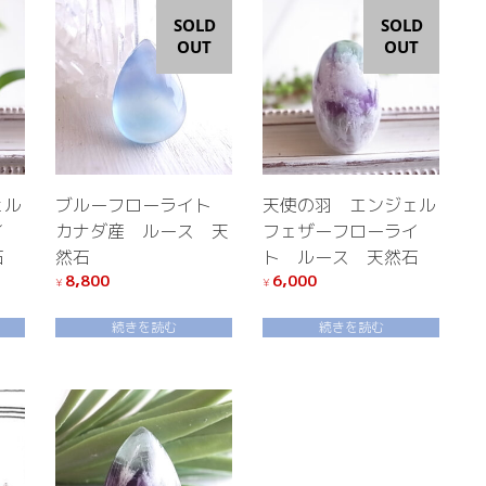
SOLD
SOLD
OUT
OUT
ェル
ブルーフローライト
天使の羽 エンジェル
イ
カナダ産 ルース 天
フェザーフローライ
石
然石
ト ルース 天然石
8,800
6,000
¥
¥
続きを読む
続きを読む