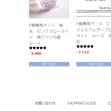
F様専用ページ エ
F様専用ページ 発
ジェルフェザーフ
光 ピンクフローライ
ライト ルース 
ト 南アフリカ産
石
ルース
5段階中
7,110
5段階中
¥
3,980
¥
5.00
5.00
の評価
の評価
続きを読む
続きを読む
お問い合わせ
SHOPPING GUIDE