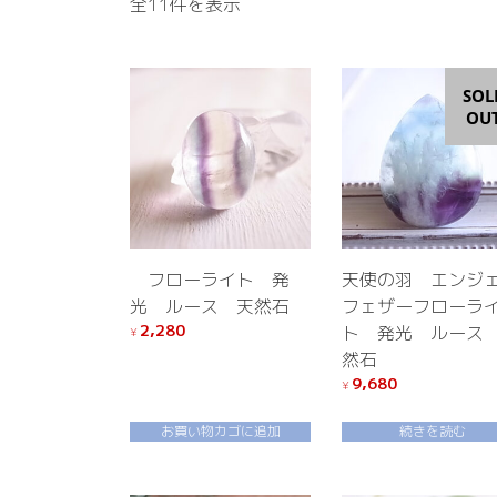
新
全11件を表示
し
い
順
SOL
OU
フローライト 発
天使の羽 エンジ
光 ルース 天然石
フェザーフローラ
2,280
ト 発光 ルース
¥
然石
9,680
¥
お買い物カゴに追加
続きを読む