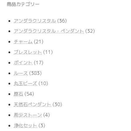
商品カテゴリー
36
アンダラクリスタル
36
個
32
アンダラクリスタル・ペンダント
32
の
個
商
21
チャーム
21
の
品
個
商
11
ブレスレット
11
の
品
個
商
17
ポイント
17
の
品
個
商
383
ルース
383
の
品
個
商
10
丸玉ビーズ
10
の
品
個
商
54
原石
54
の
品
個
商
30
天然石ペンダント
30
の
品
個
商
4
希少ストーン
4
の
品
個
商
3
浄化セット
3
の
品