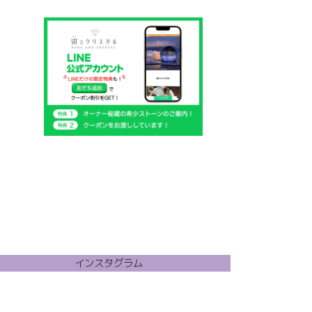
個
商
の
品
商
品
インスタグラム