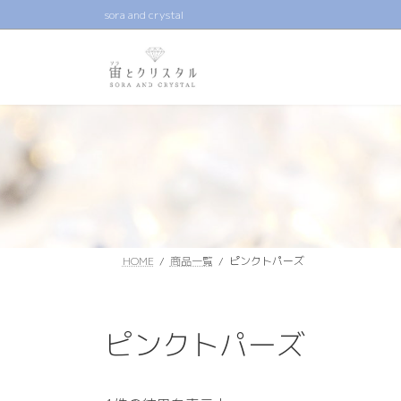
コ
ナ
sora and crystal
ン
ビ
テ
ゲ
ン
ー
ツ
シ
へ
ョ
ス
ン
キ
に
ッ
移
プ
動
HOME
商品一覧
ピンクトパーズ
ピンクトパーズ