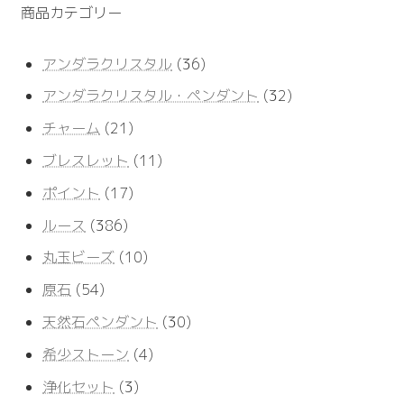
商品カテゴリー
36
アンダラクリスタル
36
個
32
アンダラクリスタル・ペンダント
32
の
個
商
21
チャーム
21
の
品
個
商
11
ブレスレット
11
の
品
個
商
17
ポイント
17
の
品
個
商
386
ルース
386
の
品
個
商
10
丸玉ビーズ
10
の
品
個
商
54
原石
54
の
品
個
商
30
天然石ペンダント
30
の
品
個
商
4
希少ストーン
4
の
品
個
商
3
浄化セット
3
の
品