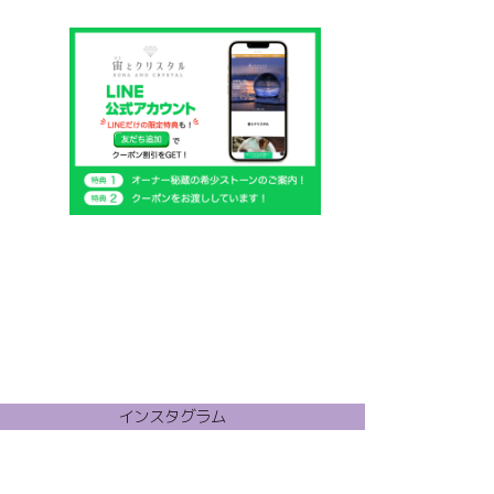
個
商
の
品
商
品
インスタグラム