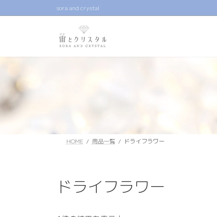
コ
ナ
sora and crystal
ン
ビ
テ
ゲ
ン
ー
ツ
シ
へ
ョ
ス
ン
キ
に
ッ
移
プ
動
HOME
商品一覧
ドライフラワー
ドライフラワー