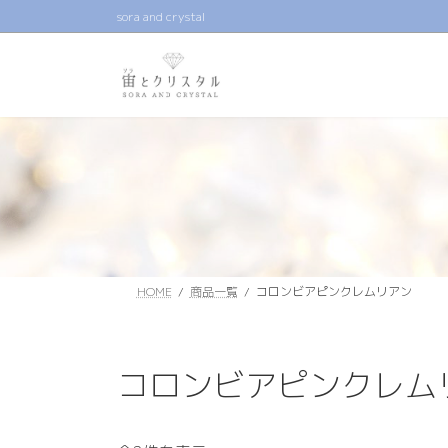
コ
ナ
sora and crystal
ン
ビ
テ
ゲ
ン
ー
ツ
シ
へ
ョ
ス
ン
キ
に
ッ
移
プ
動
HOME
商品一覧
コロンビアピンクレムリアン
コロンビアピンクレム