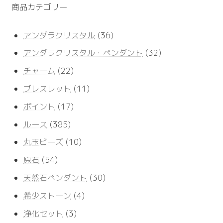
商品カテゴリー
36
アンダラクリスタル
36
個
32
アンダラクリスタル・ペンダント
32
の
個
商
22
チャーム
22
の
品
個
商
11
ブレスレット
11
の
品
個
商
17
ポイント
17
の
品
個
商
385
ルース
385
の
品
個
商
10
丸玉ビーズ
10
の
品
個
商
54
原石
54
の
品
個
商
30
天然石ペンダント
30
の
品
個
商
4
希少ストーン
4
の
品
個
商
3
浄化セット
3
の
品