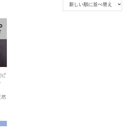
D
T
産ピ
ー
天然