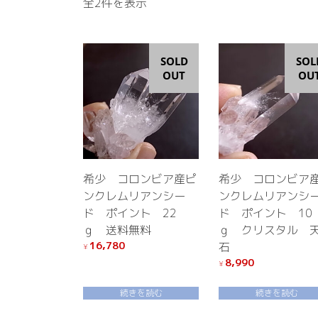
新
全2件を表示
し
い
順
SOLD
SOL
OUT
OU
希少 コロンビア産ピ
希少 コロンビア
ンクレムリアンシー
ンクレムリアンシ
ド ポイント 22
ド ポイント 10
ｇ 送料無料
ｇ クリスタル 
16,780
石
¥
8,990
¥
続きを読む
続きを読む