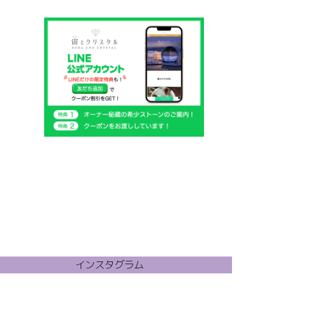
個
商
の
品
商
品
インスタグラム