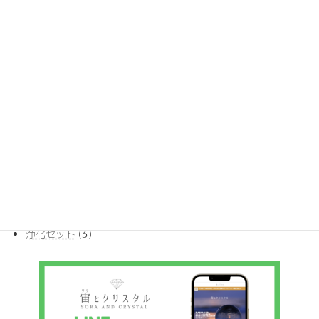
36
アンダラクリスタル
36
個
32
アンダラクリスタル・ペンダント
32
の
個
商
22
チャーム
22
の
品
個
商
11
ブレスレット
11
の
品
個
商
17
ポイント
17
の
品
個
商
387
ルース
387
の
品
個
商
10
丸玉ビーズ
10
の
品
個
商
54
原石
54
の
品
個
商
29
天然石ペンダント
29
の
品
個
商
4
希少ストーン
4
の
品
個
商
3
浄化セット
3
の
品
個
商
の
品
商
品