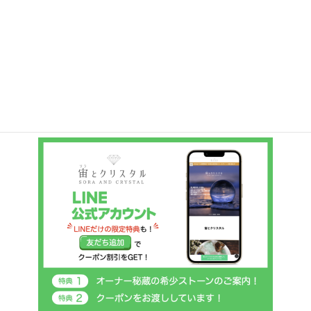
商
387
ルース
387
の
品
個
商
10
丸玉ビーズ
10
の
品
個
商
54
原石
54
の
品
個
商
29
天然石ペンダント
29
の
品
個
商
4
希少ストーン
4
の
品
個
商
3
浄化セット
3
の
品
個
商
の
品
商
品