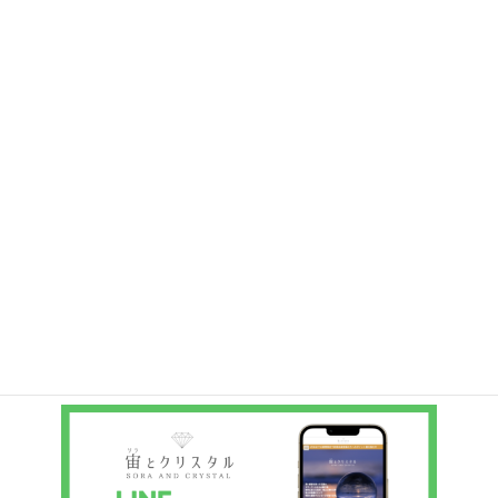
36
アンダラクリスタル
36
個
32
アンダラクリスタル・ペンダント
32
の
個
商
21
チャーム
21
の
品
個
商
11
ブレスレット
11
の
品
個
商
17
ポイント
17
の
品
個
商
386
ルース
386
の
品
個
商
10
丸玉ビーズ
10
の
品
個
商
54
原石
54
の
品
個
商
30
天然石ペンダント
30
の
品
個
商
4
希少ストーン
4
の
品
個
商
3
浄化セット
3
の
品
個
商
の
品
商
品