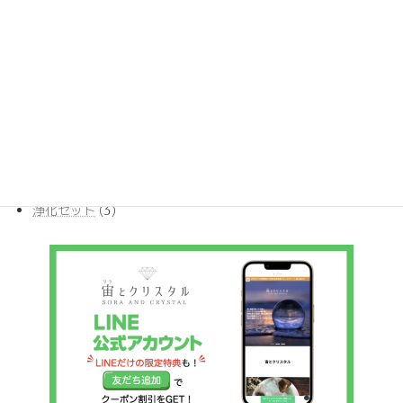
品
個
商
11
ブレスレット
11
の
品
個
商
17
ポイント
17
の
品
個
商
386
ルース
386
の
品
個
商
10
丸玉ビーズ
10
の
品
個
商
54
原石
54
の
品
個
商
30
天然石ペンダント
30
の
品
個
商
4
希少ストーン
4
の
品
個
商
3
浄化セット
3
の
品
個
商
の
品
商
品