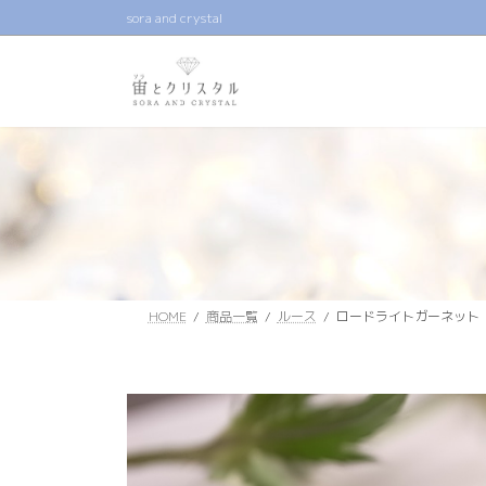
コ
ナ
sora and crystal
ン
ビ
テ
ゲ
ン
ー
ツ
シ
へ
ョ
ス
ン
キ
に
ッ
移
プ
動
HOME
商品一覧
ルース
ロードライトガーネット