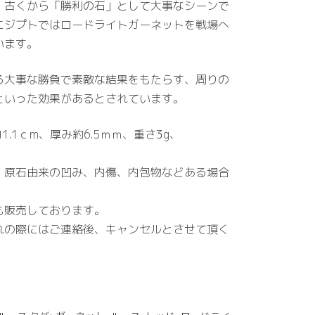
、古くから「勝利の石」として大事なシーンで
エジプトではロードライトガーネットを戦場へ
います。
る大事な勝負で素敵な結果をもたらす、周りの
といった効果があるとされています。
1.1ｃm、厚み約6.5ｍｍ、重さ3g、
、原石由来の凹み、内傷、内包物などある場合
も販売しております。
の際にはご連絡後、キャンセルとさせて頂く