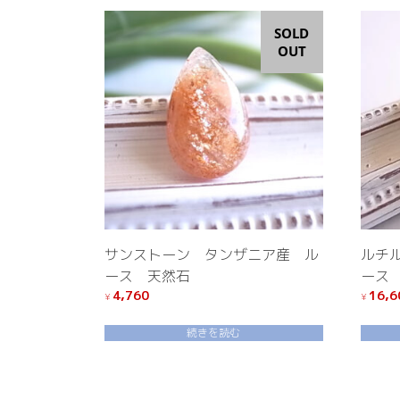
SOLD
OUT
サンストーン タンザニア産 ル
ルチ
ース 天然石
ース
4,760
16,6
¥
¥
続きを読む