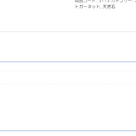
商品コード:
3173
カテゴリー:
トガーネット
,
天然石