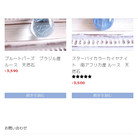
OUT
OUT
ブルートパーズ ブラジル産
スターバイカラーカイヤナイ
ルース 天然石
ト 南アフリカ産 ルース 天
3,590
然石
¥
3,500
5段階中
¥
5.00
の評価
続きを読む
続きを読む
お問い合わせ