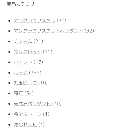
商品カテゴリー
36
アンダラクリスタル
36
個
32
アンダラクリスタル・ペンダント
32
の
個
商
21
チャーム
21
の
品
個
商
11
ブレスレット
11
の
品
個
商
17
ポイント
17
の
品
個
商
385
ルース
385
の
品
個
商
10
丸玉ビーズ
10
の
品
個
商
54
原石
54
の
品
個
商
30
天然石ペンダント
30
の
品
個
商
4
希少ストーン
4
の
品
個
商
3
浄化セット
3
の
品