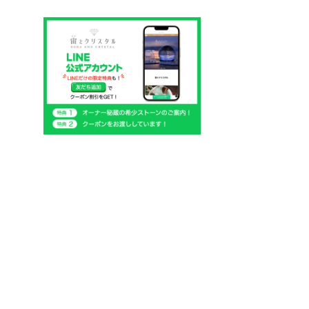
個
商
の
品
商
品