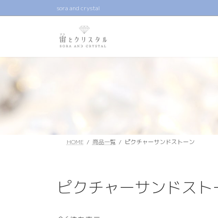
コ
ナ
sora and crystal
ン
ビ
テ
ゲ
ン
ー
ツ
シ
へ
ョ
ス
ン
キ
に
ッ
移
プ
動
HOME
商品一覧
ピクチャーサンドストーン
ピクチャーサンドスト